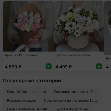
Добавить в избранное
Добави
Букет из 15 роз Кения
Цветы в коробке Лейла
Бу
4 599
₽
4 499
₽
4
Популярные категории
Розы 101 шт в корзине
Разноцветные розы 15 шт
Розовая орхидея
Красно-желтые тюльпаны 15 шт
Белые тюльпаны 101 шт
Букеты из эустомы