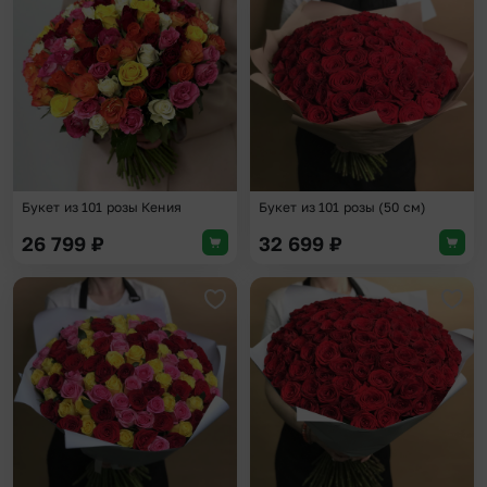
Добавить в избранное
Доба
Букет из 101 розы Кения
Букет из 101 розы (50 см)
26 799
₽
32 699
₽
Добавить в избранное
Доба