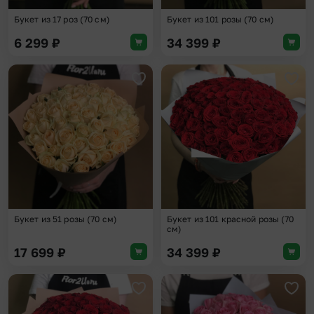
Букет из 17 роз (70 см)
Букет из 101 розы (70 см)
6 299
₽
34 399
₽
Добавить в избранное
Доба
Букет из 51 розы (70 см)
Букет из 101 красной розы (70
см)
17 699
₽
34 399
₽
Добавить в избранное
Доба