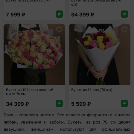
Букет из 21 розы (70 см)
Букет из 101 белой розы (70
см)
7 599
₽
34 399
₽
Добавить в избранное
Доба
Букет из 101 розы нежный
Букет из 15 роз (70 см)
микс 70 см
34 399
₽
5 599
₽
Роза – королева цветов. Это классика флористики, символ
любви, уважения и заботы. Букеты из роз 70 см дарят
девушкам, женщинам, используют для официальных