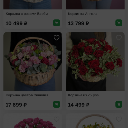
Корзина с розами Барби
Корзинка Ангела
10 499
₽
13 799
₽
Добавить в избранное
Доба
Корзина цветов Сицилия
Корзина из 25 роз
17 699
₽
14 499
₽
Добавить в избранное
Доба