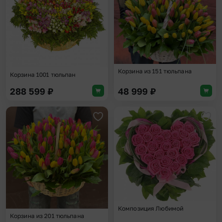
Корзина из 151 тюльпана
Корзина 1001 тюльпан
288 599
₽
48 999
₽
Добавить в избранное
Доба
Композиция Любимой
Корзина из 201 тюльпана