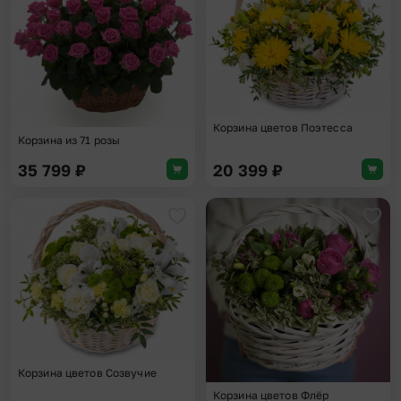
Корзина цветов Поэтесса
Корзина из 71 розы
35 799
₽
20 399
₽
Добавить в избранное
Доба
Корзина цветов Созвучие
Корзина цветов Флёр