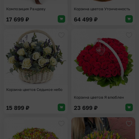
Композиция Рандеву
Корзина цветов Утонченность
17 699
₽
64 499
₽
Добавить в избранное
Доба
Корзина цветов Седьмое небо
Корзина цветов Я влюблен
15 899
₽
23 699
₽
Добавить в избранное
Доба