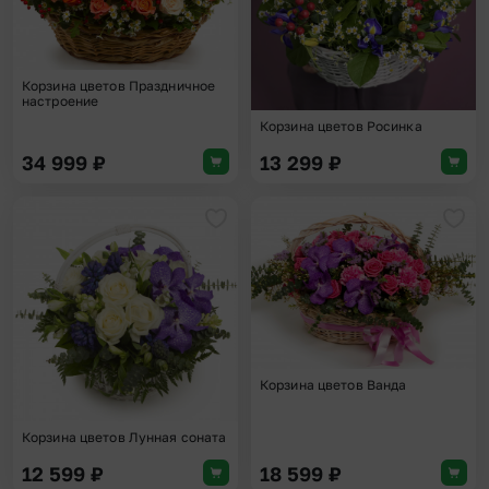
Корзина цветов Праздничное
настроение
Корзина цветов Росинка
34 999
₽
13 299
₽
Добавить в избранное
Доба
Корзина цветов Ванда
Корзина цветов Лунная соната
12 599
₽
18 599
₽