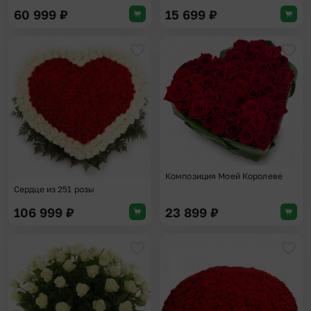
60 999
₽
15 699
₽
Добавить в избранное
Доба
Композиция Моей Королеве
Сердце из 251 розы
106 999
₽
23 899
₽
Добавить в избранное
Доба