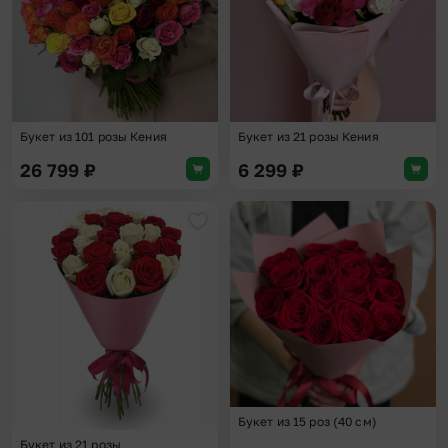
Букет из 101 розы Кения
Букет из 21 розы Кения
26 799
₽
6 299
₽
Добавить в избранное
Доба
Букет из 15 роз (40 см)
Букет из 21 розы