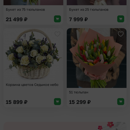
Букет из 75 тюльпанов
Букет из 25 тюльпанов
21 499
₽
7 999
₽
Добавить в избранное
Доба
Корзина цветов Седьмое небо
51 тюльпан
15 899
₽
15 299
₽