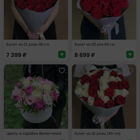
Букет из 21 розы 60 см
Букет из 25 роз 60 см
7 399
₽
8 699
₽
Добавить в избранное
Доба
Цветы в коробке Валентинка
Букет из 41 розы (40 см)