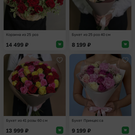
Корзина из 25 роз
Букет из 25 роз 40 см
14 499
₽
8 199
₽
Добавить в избранное
Доба
Букет из 41 розы 60 см
Букет Принцесса
13 999
₽
9 199
₽