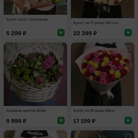
Букет из 15 тюльпанов
Букет из 71 розы (40 см)
5 299
₽
22 399
₽
Добавить в избранное
Доба
Корзина цветов Флёр
Букет из 51 розы 60см
9 899
₽
17 199
₽