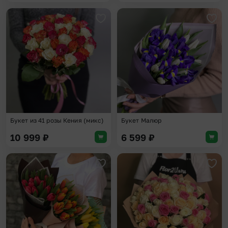
Добавить в избранное
Доба
Букет из 41 розы Кения (микс)
Букет Малюр
10 999
₽
6 599
₽
Добавить в избранное
Доба