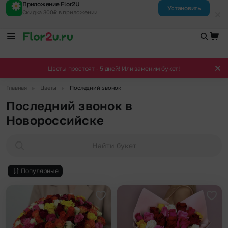
Приложение Flor2U
Установить
Скидка 300₽ в приложении
Цветы простоят - 5 дней! Или заменим букет!
▶
▶
Главная
Цветы
Последний звонок
Последний звонок в
Новороссийске
Найти букет
Популярные
Добавить в избранное
Доба