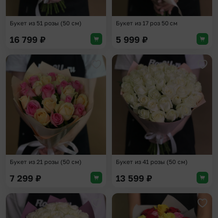
Букет из 51 розы (50 см)
Букет из 17 роз 50 см
16 799
₽
5 999
₽
Добавить в избранное
Доба
Букет из 21 розы (50 см)
Букет из 41 розы (50 см)
7 299
₽
13 599
₽
Добавить в избранное
Доба