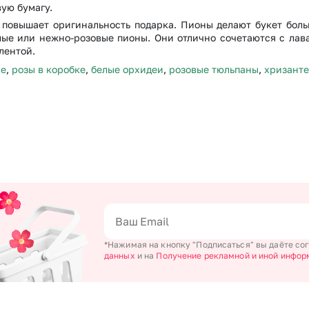
ую бумагу.
 повышает оригинальность подарка. Пионы делают букет бол
лые или нежно-розовые пионы. Они отлично сочетаются с лав
лентой.
не
,
розы в коробке
,
белые орхидеи
,
розовые тюльпаны
,
хризант
*Нажимая на кнопку "Подписаться" вы даёте со
данных
и на
Получение рекламной и иной инфор