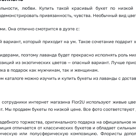
ельности, любви. Купить такой красивый букет по низкой
одемонстрировать привязанность, чувства. Необычный вид цве
и. Она отлично смотрится в дуэте с:
й вариант, который приходит на ум. Такое сочетание подарит
Выберите город доставки
идерами, поэтому лаванда будет прекрасно исполнять роль ми
зиций из экзотических цветов — опасный вариант. Лучше прио
Или выберите из популярных
пка в подарок как мужчинам, так и женщинам.
Москва и МО
Санкт-Петербург
 каталоге можно изучить и купить букеты из лаванды с доста
Нижний Новгород
Самара
Казань
Уфа
 сотрудники интернет магазина Flor2U используют живые цв
 Мы продаем букеты по низкой цене. Все фото соответствуют 
Челябинск
Екатеринбург
вадебного торжества, оригинального подарка на официальное 
Новосибирск
Омск
иция отличается от классических букетов и обладает сильным
рическую или полусферическую композицию. Флористы допо
Волгоград
Воронеж