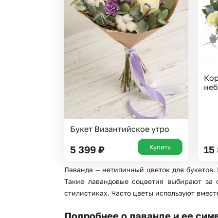
Гортензии
Тюльпаны
Ирисы
Фрезия
Каллы
Эустома
Кустовая роза
Кор
не
Букет Византийское утро
Купить
5 399
₽
15
Лаванда — нетипичный цветок для букетов.
Такие лавандовые соцветия выбирают за 
стилистиках. Часто цветы используют вмес
Подробнее о лаванде и ее сим