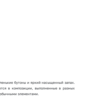
 10000 рублей
Все получатели
рная пятница
аленькие бутоны и яркий насыщенный запах.
ются в композиции, выполненные в разных
необычными элементами.