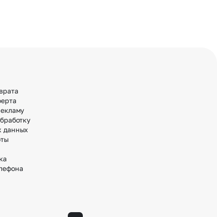
врата
ферта
рекламу
обработку
х данных
оты
ка
лефона