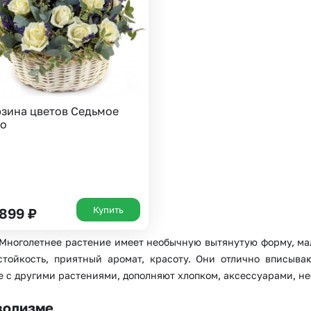
Insta букеты
До
Хиты продаж
Че
Новинки
Все категории
зина цветов Седьмое
бо
Купить
 899
₽
 Многолетнее растение имеет необычную вытянутую форму, м
стойкость, приятный аромат, красоту. Они отлично вписыва
те с другими растениями, дополняют хлопком, аксессуарами, 
волизме