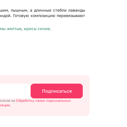
ьшим, пышным, а длинные стебли лаванды
андой. Готовую композицию перевязывают
емы желтые
,
ирисы синие
.
Подписаться
гласие на
Обработку своих персональных
мации.