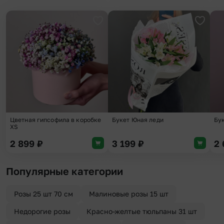
Добавить в избранное
Добави
Цветная гипсофила в коробке
Букет Юная леди
Бу
XS
2 899
₽
3 199
₽
2
Популярные категории
Розы 25 шт 70 см
Малиновые розы 15 шт
Недорогие розы
Красно-желтые тюльпаны 31 шт