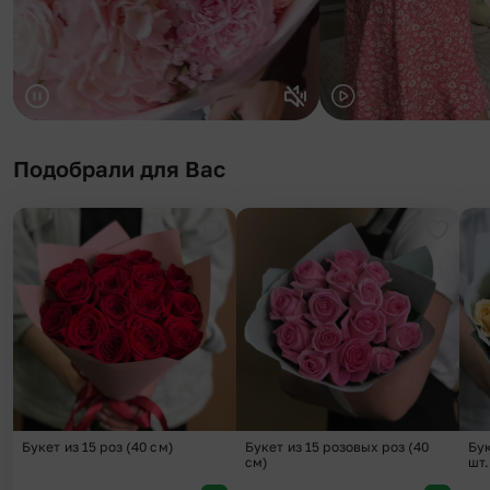
Подобрали для Вас
Добавить в избранное
Добави
Букет из 15 роз (40 см)
Букет из 15 розовых роз (40
Бук
см)
шт.